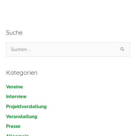
Suche
S
u
c
Kategorien
h
e
Vereine
n
Interview
n
Projektvorstellung
a
Veranstaltung
c
h
Presse
: