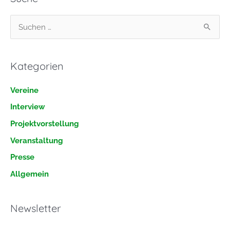
S
u
c
Kategorien
h
e
Vereine
n
Interview
n
Projektvorstellung
a
Veranstaltung
c
h
Presse
:
Allgemein
Newsletter