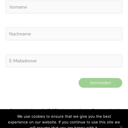
Copyright © 2026 ARGE | Alpenländische Forstvereine |
We use cookies to ensure that we give you the best
Statuten des Vereins
|
Impressum
|
Datenschutz
|
experience on our website. If you continue to use this site we
Interner Bereich
will assume that you are happy with it.