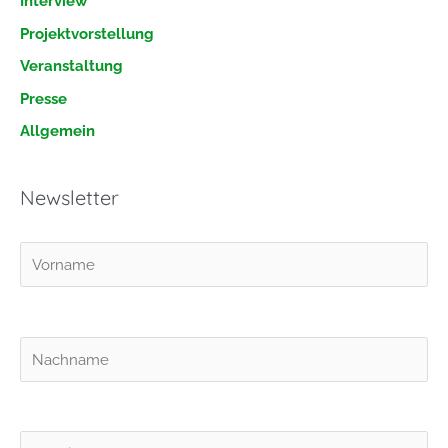
Interview
n
Projektvorstellung
a
Veranstaltung
c
h
Presse
:
Allgemein
Newsletter