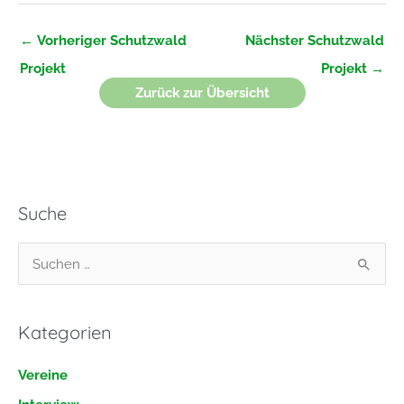
←
Vorheriger Schutzwald
Nächster Schutzwald
Projekt
Projekt
→
Zurück zur Übersicht
Suche
S
u
c
Kategorien
h
e
Vereine
n