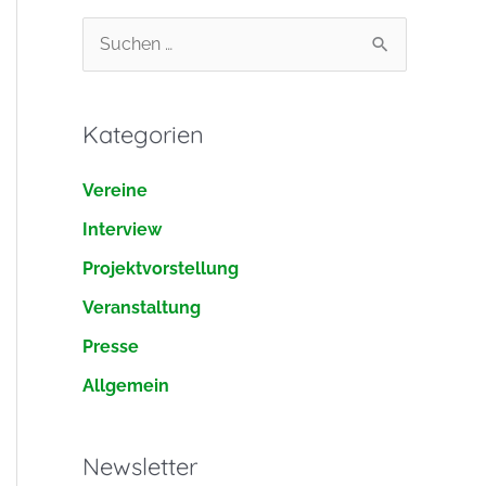
S
u
c
Kategorien
h
e
Vereine
n
Interview
n
Projektvorstellung
a
Veranstaltung
c
h
Presse
:
Allgemein
Newsletter