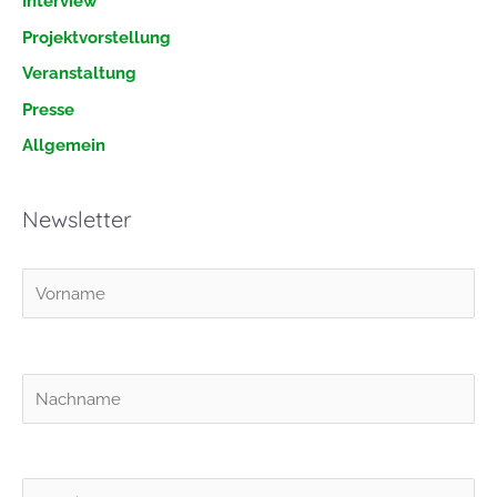
Interview
n
Projektvorstellung
a
Veranstaltung
c
h
Presse
:
Allgemein
Newsletter