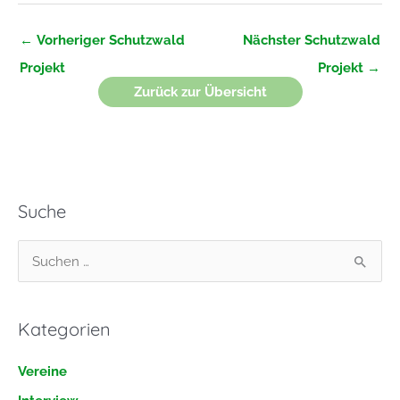
←
Vorheriger Schutzwald
Nächster Schutzwald
Projekt
Projekt
→
Zurück zur Übersicht
Suche
S
u
c
Kategorien
h
e
Vereine
n