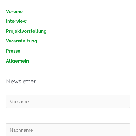
e
Vereine
n
Interview
n
Projektvorstellung
a
Veranstaltung
c
h
Presse
:
Allgemein
Newsletter