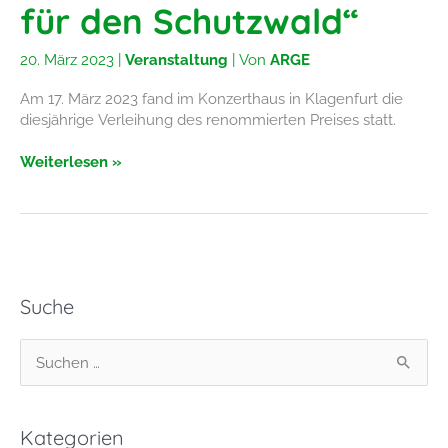
für den Schutzwald“
20. März 2023
|
Veranstaltung
| Von
ARGE
Am 17. März 2023 fand im Konzerthaus in Klagenfurt die
diesjährige Verleihung des renommierten Preises statt.
Schutzwaldpreis
Weiterlesen »
2023:
„Schutzwald
für
Menschen,
Menschen
für
Suche
den
Schutzwald“
S
u
c
Kategorien
h