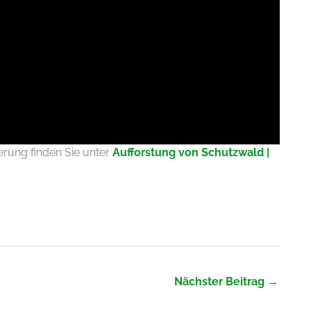
rung finden Sie unter
Aufforstung von Schutzwald |
Nächster Beitrag
→