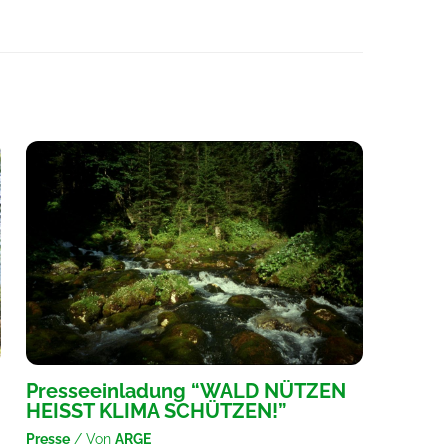
Presseeinladung “WALD NÜTZEN
HEISST KLIMA SCHÜTZEN!”
Presse
/ Von
ARGE