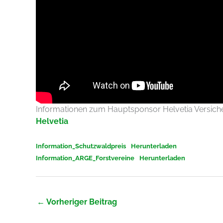
Informationen zum Hauptsponsor Helvetia Versiche
Helvetia
Information_Schutzwaldpreis
Herunterladen
Information_ARGE_Forstvereine
Herunterladen
←
Vorheriger Beitrag