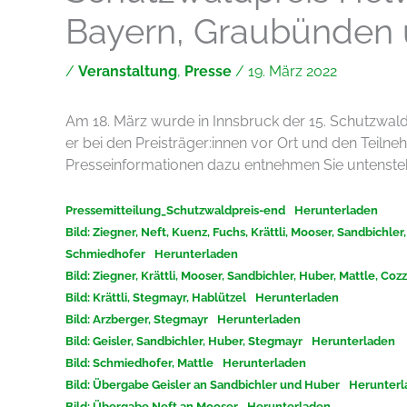
Bayern, Graubünden u
/
Veranstaltung
,
Presse
/
19. März 2022
Am 18. März wurde in Innsbruck der 15. Schutzwaldp
er bei den Preisträger:innen vor Ort und den Teilneh
Presseinformationen dazu entnehmen Sie untenst
Pressemitteilung_Schutzwaldpreis-end
Herunterladen
Bild: Ziegner, Neft, Kuenz, Fuchs, Krättli, Mooser, Sandbichler
Schmiedhofer
Herunterladen
Bild: Ziegner, Krättli, Mooser, Sandbichler, Huber, Mattle, Cozz
Bild: Krättli, Stegmayr, Hablützel
Herunterladen
Bild: Arzberger, Stegmayr
Herunterladen
Bild: Geisler, Sandbichler, Huber, Stegmayr
Herunterladen
Bild: Schmiedhofer, Mattle
Herunterladen
Bild: Übergabe Geisler an Sandbichler und Huber
Herunterl
Bild: Übergabe Neft an Mooser
Herunterladen