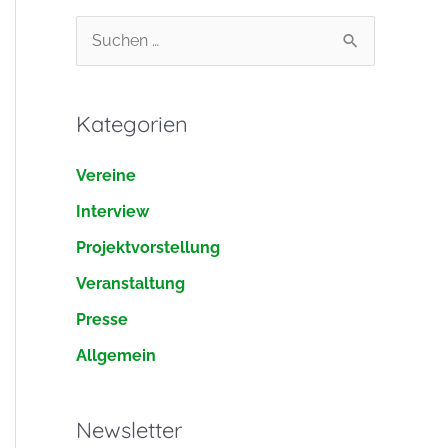
S
u
c
Kategorien
h
e
Vereine
n
Interview
n
Projektvorstellung
a
Veranstaltung
c
h
Presse
:
Allgemein
Newsletter