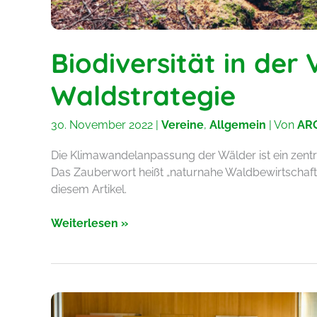
Biodiversität in der
Waldstrategie
30. November 2022
|
Vereine
,
Allgemein
| Von
AR
Die Klimawandelanpassung der Wälder ist ein zentr
Das Zauberwort heißt „naturnahe Waldbewirtschaftun
diesem Artikel.
Biodiversität
Weiterlesen »
in
der
Vorarlberger
Waldstrategie