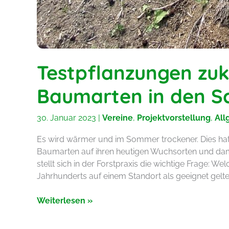
Testpflanzungen zuk
Baumarten in den S
30. Januar 2023
|
Vereine
,
Projektvorstellung
,
All
Es wird wärmer und im Sommer trockener. Dies hat
Baumarten auf ihren heutigen Wuchsorten und dami
stellt sich in der Forstpraxis die wichtige Frage: 
Jahrhunderts auf einem Standort als geeignet gelt
Testpflanzungen
Weiterlesen »
zukunftsfähiger
Baumarten