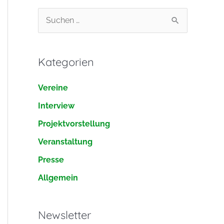
S
u
c
Kategorien
h
e
Vereine
n
Interview
n
Projektvorstellung
a
Veranstaltung
c
h
Presse
:
Allgemein
Newsletter